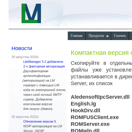
Главная
Продукты
Скачать
Новости
Компактная версия 
30 августа 2025г.
LiteManager 5.2 добавлена
Скопируйте в отдельн
2-х факторная авторизация
файлы уже установле
Двухфакторная
устанавливается в дирек
аутентификация
(
авторизация) на LM
Server, их список
сервере с помощью LM-
кода по электронной почте,
через свой личный SMTP
AledensoftIpcServer.dll
сервер. Добавлена
English.lg
консольная версия
для линукс
(
демон).
HookDrv.dll
ROMFUSClient.exe
05 августа 2022г.
Обновление версии 5
ROMServer.exe
NOIP авторизация на LM
ROMwln.dll
Server.
(NOIP