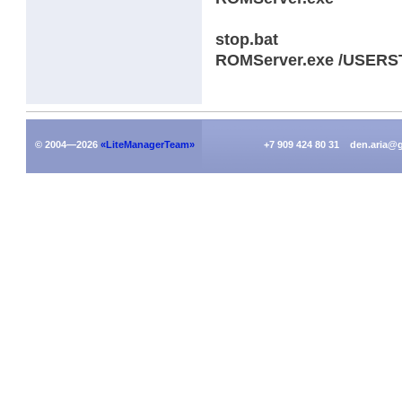
stop.bat
ROMServer.exe /USER
© 2004—2026
«LiteManagerTeam»
+7 909 424 80 31 den.aria@