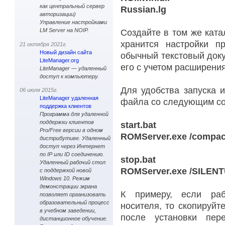
как центральный сервер
Russian.lg
авторизации)
Управление настройками
LM Server на NOIP.
Создайте в том же ката
хранится настройки п
21 октября 2021г.
Новый дизайн сайта
обычный текстовый док
LiteManager.org
его с учетом расширени
LiteManager — удаленный
доступ к компьютеру.
Для удобства запуска 
06 июля 2015г.
LiteManager удаленная
файла со следующим с
поддержка клиентов
Программа для удаленной
поддержки клиентов
start.bat
Pro/Free версии в одном
ROMServer.exe /compac
дистрибутиве. Удаленный
доступ через Интернет
по IP или ID соединению.
stop.bat
Удаленный рабочий стол
ROMServer.exe /SILEN
с поддержкой новой
Windows 10. Режим
демонстрации экрана
К примеру, если раб
позволяет организовать
образовательный процесс
носителя, то скопируй
в учебном заведении,
после установки перен
дистанционное обучение.